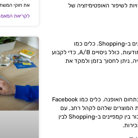
חרים ואפשרויות לשיפור האופטימיזציה של
את חוקי המשח
לקריאת המאמר
אוטומציה היא אחד הכלים המתקדמים ביותר לקידום קמפיינים ב-Shopping. כלים כמו
AdEspresso מאפשרים לבצע אופטימיזציה אוטומטית של מודעות, כולל ניסויים A/B, כדי לקבוע
ה, ניתן לחסוך בזמן ולמקד את
רשתות חברתיות משחקות תפקיד מרכזי בקידום קמפיינים בתחום האופנה. כלים כמו Facebook
ותגים להציג את המוצרים שלהם לקהל רחב, עם
אפשרות להתאמה אישית של המודעות לפי קהל היעד. החיבור בין קמפיינים ב-Shopping לבין
ירות.