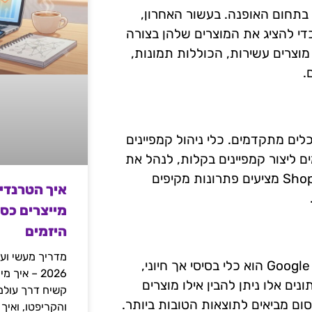
דום אתרים בתחום האופנה. בעשור האחרון,
די להציג את המוצרים שלהן בצורה
מוצרים עשירות, הכוללות תמונות,
.
ים ב-Shopping, יש להיעזר בכלים מתקדמים. כלי ניהול קמפיינים
פרסמים ליצור קמפיינים בקלות, לנהל את
התקציב ולבצע אופטימיזציה למודעות. בנוסף, כלים כמו Shopify מציעים פתרונות מקיפים
איך הטרנדי
מייצרים כס
היזמים
מדריך מעשי ועמ
מעקב אחר ביצועי קמפיינים הוא קריטי להצלחה. Google Analytics הוא כלי בסיסי אך חיוני,
2026 – איך
 אלו ניתן להבין אילו מוצרים
רסום מביאים לתוצאות הטובות ביותר.
והקריפטו, ואיך