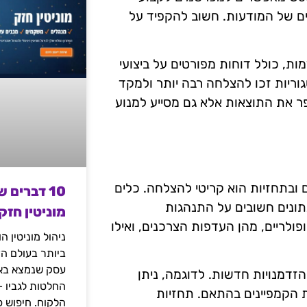
ים של המודעות. חשוב להקפיד על
לות ניתוח מתקדמות, כולל דוחות מפורטים על ביצועי
טגוריות זכו להצלחה רבה יותר ולמקד
ר את התוצאות אלא גם מסייע למנוע
ם ובתחזיות הוא קריטי להצלחה. כלים
10 דברים 
ו-Pinterest Analytics מספקים נתונים חשובים על התנהגות
מוניטין חזק
ולריים, מהן העדפות הצרכנים, ואילו
ניהול מוניטין 
ביותר בעולם הד
עסק שנמצא באי
ים בזיהוי טרנדים והזדמנויות חדשות. לדוגמה, ניתן
החלטות לגביו 
 הקמפיינים בהתאם. תחזיות
הלקוח. חיפוש פ