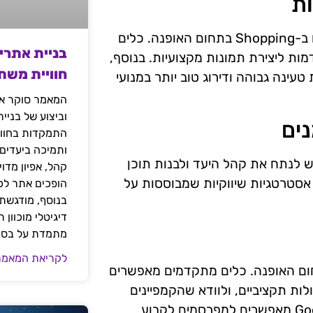
ות
תוכן ויזואלי איכותי הוא מרכיב הכרחי להצלחה של קמפיינים ב-Shopping בתחום האופנה. כלים
בניית אתרי
ות עיצוב מתקדמות ליצירת תמונות מקצועיות. בנוסף,
חוויית משת
עינה גבוהה ודירוג טוב יותר במנועי
המאמר סוקר את
וביצוע של בניי
נים
התמקדות בחוויי
ותמיכה ביעדים
ש לנתח את קהל היעד ולבנות תוכן
קהל, אפיון מדו
 אפשרויות לתכנון אסטרטגיות שיווקיות שמבוססות על
הופכים אתר לכל
בנוסף, מודגשת 
דיגיטלי מוכוון
מתמדת על בסיס
לקריאת המאמר
חום האופנה. כלים מתקדמים מאפשרים
ות תקציביים, ולוודא שהקמפיינים
פועלים בצורה אופטימלית. כלים כמו Google Ads Budgeting מאפשרים למפרסמים לקבוע