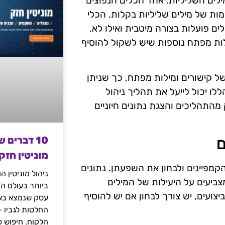
מילים השליליות. אחד הכלים הנפוצים
גדיר רשימות של מילים שליליות בקלות. הכלי
לים פועלות בצורה מיטבית ואילו לא.
ם וזיהוי מילות מפתח נוספות שיש לשקול להוסיף
ניתוחים מעמיקים של קישורים ומילות מפתח, כך שניתן
לו יכול לייעל את תהליך ניהול
 מהתהליכים והצגת נתונים חיוניים
10 דברים 
ם
מוניטין חזק
קמפיינים ולבחון את השפעתן. נתונים
ניהול מוניטין 
מות המרות מצביעים על היעילות של המילים
ביותר בעולם הד
צועים, יש צורך לבחון אם יש להוסיף
עסק שנמצא באי
החלטות לגביו 
הלקוח. חיפוש פ