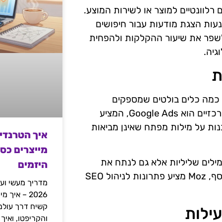
ם רלוונטיים למוצר או לשירות המוצע.
עות הצגת מודעות עבור חיפושים
לשפר את שיעור ההקלקות ולהפחית
גיה.
ת
ם כמה כלים בולטים שמספקים
אפשרויות מתקדמות לניהול מילים שליליות. אחד הכלים המרכזיים הוא Google Ads, המציע
נות על מילות מפתח שאינן מביאות
איך הטרנדי
מייצרים כס
פשר לא רק לנהל מילים שליליות אלא גם לנתח את
היזמים
המתחרים ולגלות אילו מילות מפתח הם משתמשים בהן. בנוסף, Moz מציע פתרונות לניהול SEO
מדריך מעשי ועמ
2026 – איך
ילות
והקריפטו, ואיך