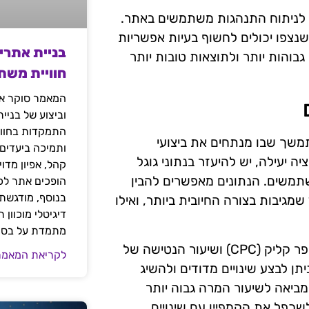
ים לניתוח התנהגות משתמשים באתר.
שנצפו יכולים לחשוף בעיות אפשריות
בניית אתרי
גבוהות יותר ולתוצאות טובות יותר
חוויית משת
המאמר סוקר את
וביצוע של בניי
התמקדות בחוויי
תמשך שבו מנתחים את ביצועי
ותמיכה ביעדים
 יעילה, יש להיעזר בנתוני גוגל
קהל, אפיון מדו
תמשים. הנתונים מאפשרים להבין
הופכים אתר לכל
בנוסף, מודגשת 
מגיבות בצורה החיובית ביותר, ואילו
דיגיטלי מוכוון
מתמדת על בסיס
במהלך האופטימיזציה, יש לבדוק את שיעור ההמרה, עלויות פר קליק (CPC) ושיעור הנטישה של
לקריאת המאמר
ן לבצע שינויים מדודים ולהשיג
מביאה לשיעור המרה גבוה יותר
שכפל את הקמפיין עם שינויים