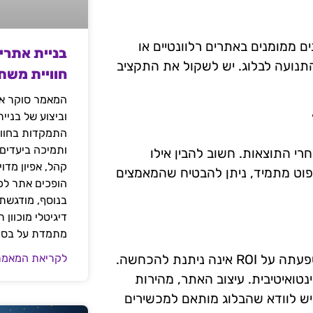
תרון נוסף לשיפור ROI. פרסום תכנים ממומנים באתרים רלוונטיים או
בניית אתרי
תנועה לבלוג. יש לשקול את התקציב
חוויית משת
המאמר סוקר את
וביצוע של בניי
התמקדות בחוויי
ותמיכה ביעדים
י התוצאות. חשוב להבין אילו
קהל, אפיון מדו
יפוט מתמיד, ניתן להבטיח שהמאמצים
הופכים אתר לכל
בנוסף, מודגשת 
דיגיטלי מוכוון
מתמדת על בסיס
לקריאת המאמר
חווית המשתמש היא מרכיב מרכזי בהצלחה של בלוגים, והשפעתה על ROI אינה ניתנת להכחשה.
נטואיטיבית. עיצוב האתר, מהירות
 יש לוודא שהבלוג מותאם למכשירים