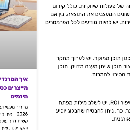
 של פעולות שיווקיות, כולל קידום
ן את הגורמים השונים המעצבים את התוצאה. בין אם
רות, יש להיות מודעים לכל הפרמטרים
קידום בלוגים הוא תכנון תוכן ממוקד. יש לערוך מחקר
ר תוכן שייתן מענה מדויק. תוכן
ת הסיכוי להמרות.
איך הטרנדי
מייצרים כס
היזמים
אופטימיזציה למנועי חיפוש (SEO) היא אסטרטגיה חיונית לשיפור ROI. יש לשלב מילות מפתח
מדריך מעשי ועמ
 כך, ניתן להבטיח שהבלוג יופיע
2026 – איך
ורגנית.
והקריפטו, ואיך