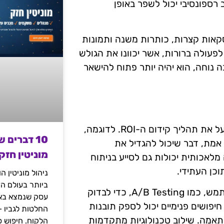
 רספונסיבי יכול לשפר באופן
סקאות קצרות, כותרות משנה ותמונות
לפעולה ברורות, אשר יכוונו את הגולש
 נוחה, הוא יהיה יותר פתוח להישאר
הקדמה של טכנולוגיות חדשות יכולה לשדרג את הבלוג ולייעל את תהליך קידום ה-ROI. לדוגמה,
10 דברים 
 אמת, דבר שיכול להגדיל את
מוניטין חזק
לאכותית יכולות גם לסייע בניתוח
כן העתידי.
ניהול מוניטין 
ביותר בעולם הד
כמו כן, ניתן להשתמש בכלים לאופטימיזציה של חווית המשתמש, כמו A/B Testing, כדי לבדוק
עסק שנמצא באי
חיפושים פנימיים יכול לספק תובנות
החלטות לגביו 
תאמה. שילוב טכנולוגיות מתקדמות
הלקוח. חיפוש פ